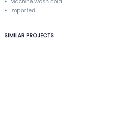
Machine wash cold
Imported
SIMILAR PROJECTS
$
898.00
AJ Roman Wall Clock
$
500.00