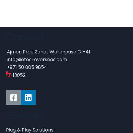
Aroma Diffuser Jasmine
Contact
Ajman Free Zone , Warehouse G1-41
$
689.00
info@ietos-overseas.com
Malachite Carnaby Mug
+971 50 805 9854
13052
Services
$
689.00
Tied Pendant Light
Plug & Play Solutions